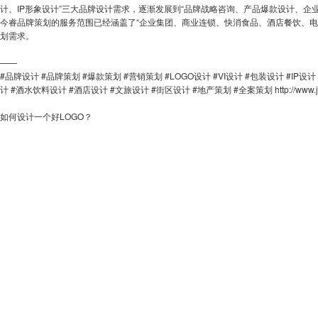
计、IP形象设计”三大品牌设计需求，逐渐发展到“品牌战略咨询、产品爆款设计、企
今睿品牌策划的服务范围已经涵盖了“企业集团、商业连锁、快消食品、酒店餐饮、电
划需求。
——
#品牌设计 #品牌策划 #爆款策划 #营销策划 #LOGO设计 #VI设计 #包装设计 #IP
计 #酒水饮料设计 #酒店设计 #文旅设计 #街区设计 #地产策划 #全案策划
http://www
如何设计一个好LOGO？