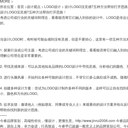
MORE
>
所在位置：
首页
>
设计观点
>
LOGO设计
>
设计LOGO没灵感?五种方法帮你打开思路
设计LOGO没灵感?五种方法帮你打开思路！
考虑公司或行业的关键词和理念，看看能否将它们融入到你的设计中。LOGO是传达
的。
当设计LOGO时，有时候可能会感到没有灵感，但是不要担心，这里有一些五种方法
1. 探索行业或公司主题：考虑公司或行业的关键词和理念，看看能否将它们融入到你
理解公司理念是非常重要的。
2. 寻找灵感来源：可以从其他知名品牌的LOGO设计中寻找灵感。分析他们的颜色
3. 进行头脑风暴：开始列出各种可能的设计想法，不管它们多么疯狂或不成熟。随
4. 创建多种设计方案：尝试为LOGO设计制作多种不同的版本，这样可以让你在找
小、颜色和方向的LOGO。
5. 征求反馈：邀请他人（例如朋友、同事或专业人士）来观看你的设计方案并给出
帮助你找到新的设计思路。
——
今睿品牌策划，高端性价比，懂设计，更懂生意。
http://www.jinrui2006.com
今睿品
构，源自上海，卓力奋进，行高致远，今睿早已超越一般意义上的品牌策划公司。今睿